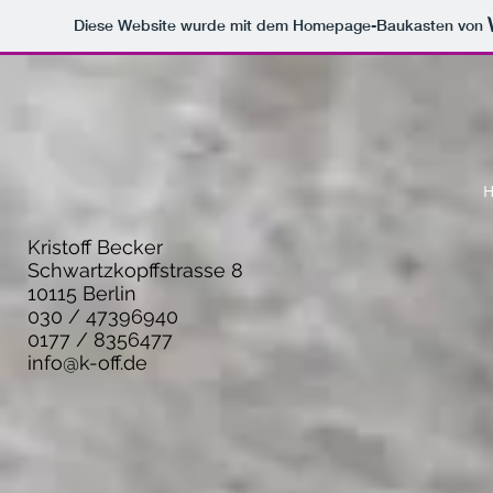
Diese Website wurde mit dem Homepage-Baukasten von
Kristoff Becker
Schwartzkopffstrasse 8
10115 Berlin
030 / 47396940
0177 / 8356477
info@k-off.de