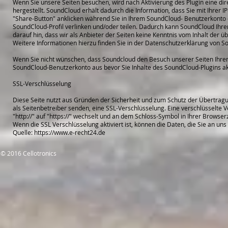
Wenn Sie unsere Seiten besuchen, wird nach Aktivierung des Plugin eine 
hergestellt. SoundCloud erhält dadurch die Information, dass Sie mit Ihrer 
"Share-Button" anklicken während Sie in Ihrem SoundCloud- Benutzerkonto ei
SoundCloud-Profil verlinken und/oder teilen. Dadurch kann SoundCloud Ihr
darauf hin, dass wir als Anbieter der Seiten keine Kenntnis vom Inhalt der
Weitere Informationen hierzu finden Sie in der Datenschutzerklärung von S
Wenn Sie nicht wünschen, dass Soundcloud den Besuch unserer Seiten Ihrem
SoundCloud-Benutzerkonto aus bevor Sie Inhalte des SoundCloud-Plugins ak
SSL-Verschlüsselung
Diese Seite nutzt aus Gründen der Sicherheit und zum Schutz der Übertragun
als Seitenbetreiber senden, eine SSL-Verschlüsselung. Eine verschlüsselte
"http://" auf "https://" wechselt und an dem Schloss-Symbol in Ihrer Browserz
Wenn die SSL Verschlüsselung aktiviert ist, können die Daten, die Sie an uns
Quelle: https://www.e-recht24.de
© 2016 Cellotronics